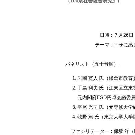
（100歳社会総合研究所）
日時
７月26日（
テーマ
幸せに感
パネリスト（五十音順）:
岩岡 寛人 氏
（鎌倉市教育
手島 利夫 氏
（江東区立東
元内閣府ESD円卓会議委
平尾 光司 氏
（元専修大学
牧野 篤 氏
（東京大学大学
ファシリテーター
保坂 洋（