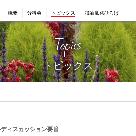
概要
分科会
トピックス
談論風発ひろば
Topics
トピックス
ネルディスカッション要旨