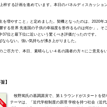
に上梓する計画を進めています。本日のパネルディスカッショ
生を増やすこと」と定めました。契機となったのは、2020年
影響する世界 先進国の子供の幸福度を形作るものは何か」。そ
中37位と最下位に近いという驚くべき評価だったのです。
ばならない。強い気持ちが沸き上がりました。
のご尽力で、本日、素晴らしい４名の識者の方々にご意見を
要旨】
牧野篤氏の基調講演で、第１ラウンドがスタートを切
テーマは、「近代学校制度の原理 学校を持つ社会（近