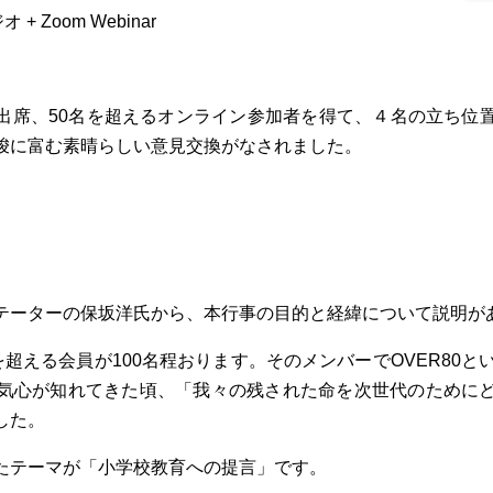
 + Zoom Webinar
ルで出席、50名を超えるオンライン参加者を得て、４名の立ち位
唆に富む素晴らしい意見交換がなされました。
テーターの保坂洋氏から、本行事の目的と経緯について説明が
歳を超える会員が100名程おります。そのメンバーでOVER80
気心が知れてきた頃、「我々の残された命を次世代のために
した。
たテーマが「小学校教育への提言」です。