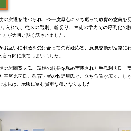
度の変遷を述べられ、今一度原点に立ち返って教育の意義を
取り入れて、従来の選別、輪切り、生徒の学力での序列化の
ことが大切と熱く話されました。
がお互いに刺激を受け合っての質疑応答、意見交換が活発に
と言う間に来てしまいました。
場の岩岡寛人氏、現場の校長を務め実践された手島利夫氏、
た平尾光司氏、教育学者の牧野篤氏と、立ち位置が広く、し
ご意見は、示唆に富む貴重な糧となりました。