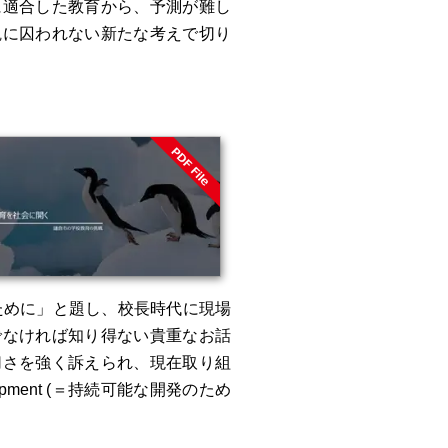
に適合した教育から、予測が難し
観に囚われない新たな考えで切り
ために」と題し、校長時代に現場
でなければ知り得ない貴重なお話
切さを強く訴えられ、現在取り組
evelopment (＝持続可能な開発のため