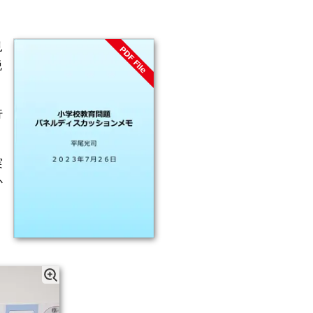
見
脱
行
実
か