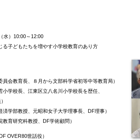
水）10:00～12:00
じる子どもたちを増やす小学校教育のあり方
委員会教育長、
８月から文部科学省初等中等教育局）
雲小学校長、
江東区立八名川小学校長を歴任、
員）
経済学部教授、
元昭和女子大学理事長、
DF理事）
院教育研究科教授、
DF学術顧問）
DF OVER80世話役）