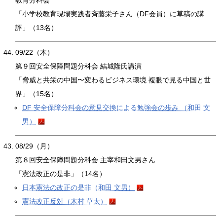
教育分科会
「小学校教育現場実践者斉藤栄子さん（DF会員）に草稿の講
評」（13名）
09/22（⽊）
第９回安全保障問題分科会 結城隆⽒講演
「脅威と共栄の中国〜変わるビジネス環境 複眼で⾒る中国と世
界」（15名）
DF 安全保障分科会の意見交換による勉強会の歩み （和田 文
男）
08/29（⽉）
第８回安全保障問題分科会 主宰和⽥⽂男さん
「憲法改正の是⾮」（14名）
日本憲法の改正の是非（和田 文男）
憲法改正反対（木村 草太）