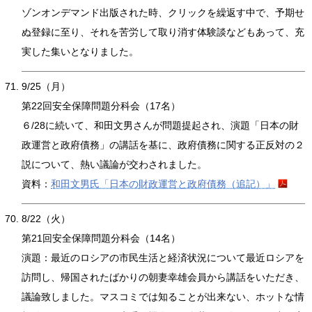
ゾンオンデマンド出版された時、クリックを繰返す中で、予期せ
ぬ登録に至り、それを苦労して取り消す体験談などもあって、充
実した集いとなりました。
9/25（月）
第22回安全保障問題分科会（17名）
６/28に続いて、和田文男さんが問題提起され、演題「日本の財
政運営と政府債務」の講話を基に、政府債務に関する正反対の２
説について、熱い議論が交わされました。
資料：
和田文男氏「日本の財政運営と政府債務（追記）」
8/22（火）
第21回安全保障問題分科会（14名）
演題：最近のロシアの市民生活と経済状況について最近ロシアを
訪問し、帰国されたばかりの朝妻幸雄会員から講話をいただき、
議論致しました。マスコミでは知ることが出来ない、ホットな情