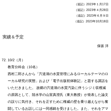
（追記）2023年１月17日
（追記）2023年４月28日
（追記）2023年６月９日
（追記）2023年10月18日
実績＆予定
保坂 洋
10/2（月）
教育分科会（10名）
西村二郎さんから「宍道湖の水質管理にみるローカルテーマのロ
ーカル研究の実態」および「電子出版初体験記」と題する講話を
いただきました。 故郷の宍道湖の水質汚染に伴うシジミ収穫減
の原因として、陸水学の山室真澄氏（東大教授）が発表した論文
の誤りに気付き、それを正すために権威の壁を乗り越えながら奮
闘しているお話しには一同感銘を受けました。また、それをアマ