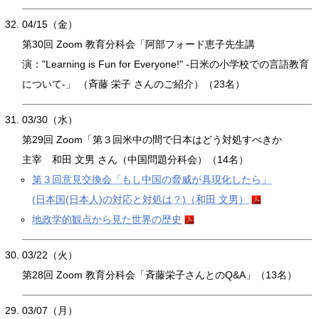
04/15（金）
第30回 Zoom 教育分科会「阿部フォード恵子先生講
演："Learning is Fun for Everyone!" -日米の小学校での言語教育
について-」 （斉藤 栄子 さんのご紹介）（23名）
03/30（水）
第29回 Zoom「第３回米中の間で日本はどう対処すべきか
主宰 和田 文男 さん（中国問題分科会）（14名）
第３回意見交換会「もし中国の脅威が具現化したら」
(日本国(日本人)の対応と対処は？)（和田 文男）
地政学的観点から見た世界の歴史
03/22（火）
第28回 Zoom 教育分科会「斉藤栄子さんとのQ&A」（13名）
03/07（月）