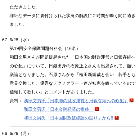
ただきました。
詳細なデータに裏付けられた状況の解説に２時間が瞬く間に過ぎ
ました。
6/28（水）
第19回安全保障問題分科会（16名）
和田文男さんが問題提起された「日本国の財政運営と日銀存続へ
の心配」について、日銀出身の石原正之さんも出席されて、熱い
議論となりました。石原さんから「植田新総裁と会い、若手とも
意見交換した。優秀なテクノクラート達が知恵を絞っているので
信頼して欲しい」とコメントがありました。
資料：
和田文男氏「日本国の財政運営と日銀存続への心配」
和田文男氏「日本金融経済の推移」
和田文男氏「日本国財政破綻論の誤り」から!!
6/26（月）