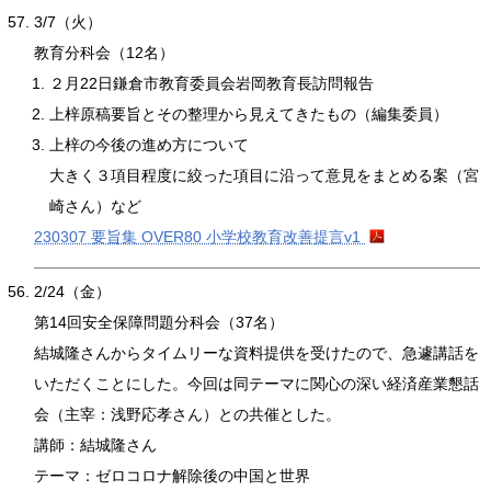
3/7（火）
教育分科会（12名）
２月22日鎌倉市教育委員会岩岡教育長訪問報告
上梓原稿要旨とその整理から見えてきたもの（編集委員）
上梓の今後の進め方について
大きく３項目程度に絞った項目に沿って意見をまとめる案（宮
崎さん）など
230307 要旨集 OVER80 小学校教育改善提言v1
2/24（金）
第14回安全保障問題分科会（37名）
結城隆さんからタイムリーな資料提供を受けたので、急遽講話を
いただくことにした。今回は同テーマに関心の深い経済産業懇話
会（主宰：浅野応孝さん）との共催とした。
講師：結城隆さん
テーマ：ゼロコロナ解除後の中国と世界