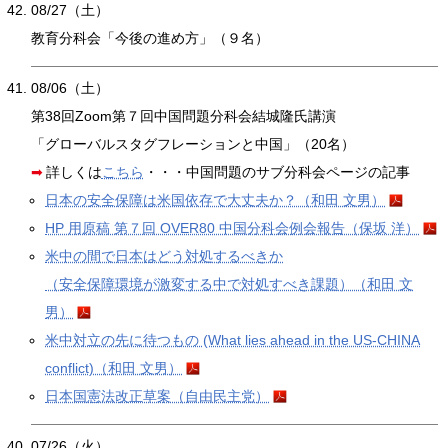
08/27（⼟）
教育分科会「今後の進め⽅」（９名）
08/06（土）
第38回Zoom第７回中国問題分科会結城隆氏講演
「グローバルスタグフレーションと中国」（20名）
詳しくは
こちら
・・・中国問題のサブ分科会ページの記事
日本の安全保障は米国依存で大丈夫か？（和田 文男）
HP 用原稿 第７回 OVER80 中国分科会例会報告（保坂 洋）
米中の間で日本はどう対処するべきか
（安全保障環境が激変する中で対処すべき課題）（和田 文
男）
米中対立の先に待つもの (What lies ahead in the US-CHINA
conflict)（和田 文男）
日本国憲法改正草案（自由民主党）
07/26（火）