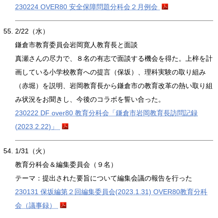
230224 OVER80 安全保障問題分科会２月例会
2/22（水）
鎌倉市教育委員会岩岡寛人教育長と面談
真瀬さんの尽力で、８名の有志で面談する機会を得た。上梓を計
画している小学校教育への提言（保坂）、理科実験の取り組み
（赤堀）を説明、岩岡教育長から鎌倉市の教育改革の熱い取り組
み状況をお聞きし、今後のコラボを誓い合った。
230222 DF over80 教育分科会「鎌倉市岩岡教育長訪問記録
(2023.2.22)」
1/31（火）
教育分科会＆編集委員会（９名）
テーマ：提出された要旨について編集会議の報告を行った
230131 保坂編第２回編集委員会(2023.1.31) OVER80教育分科
会（議事録）