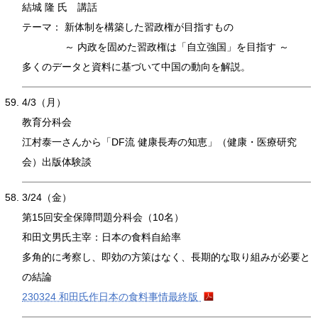
結城 隆 氏 講話
テーマ：
新体制を構築した習政権が目指すもの
～ 内政を固めた習政権は「自立強国」を目指す ～
多くのデータと資料に基づいて中国の動向を解説。
4/3（月）
教育分科会
江村泰一さんから「DF流 健康長寿の知恵」（健康・医療研究
会）出版体験談
3/24（金）
第15回安全保障問題分科会（10名）
和田文男氏主宰：日本の食料自給率
多角的に考察し、即効の方策はなく、長期的な取り組みが必要と
の結論
230324 和田氏作日本の食料事情最終版