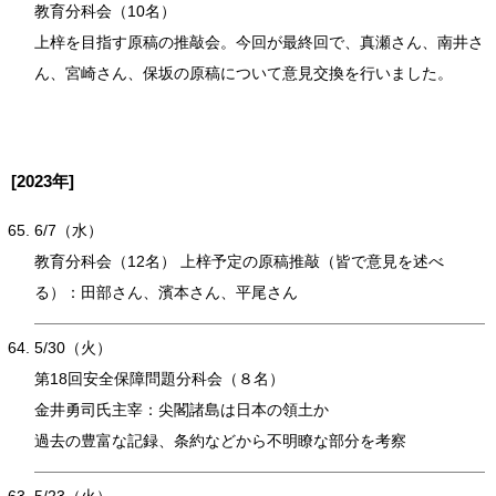
教育分科会（10名）
上梓を目指す原稿の推敲会。今回が最終回で、真瀬さん、南井さ
ん、宮崎さん、保坂の原稿について意見交換を行いました。
[2023年]
6/7（水）
教育分科会（12名） 上梓予定の原稿推敲（皆で意見を述べ
る）：田部さん、濱本さん、平尾さん
5/30（火）
第18回安全保障問題分科会（８名）
金井勇司氏主宰：尖閣諸島は日本の領土か
過去の豊富な記録、条約などから不明瞭な部分を考察
5/23（火）