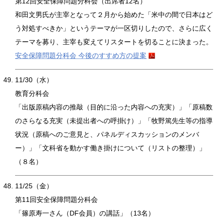
第12回安全保障問題分科会（出席者12名）
和田文男氏が主宰となって２月から始めた「米中の間で日本はど
う対処すべきか」というテーマが一区切りしたので、さらに広く
テーマを募り、主宰も変えてリスタートを切ることに決まった。
安全保障問題分科会 今後のすすめ方の提案
11/30（水）
教育分科会
「出版原稿内容の推敲（目的に沿った内容への充実）」「原稿数
のさらなる充実（未提出者への呼掛け）」「牧野篤先生等の指導
状況（原稿へのご意見と、パネルディスカッションのメンバ
ー）」「文科省を動かす働き掛けについて（リストの整理）」
（８名）
11/25（金）
第11回安全保障問題分科会
「篠原寿一さん（DF会員）の講話」（13名）