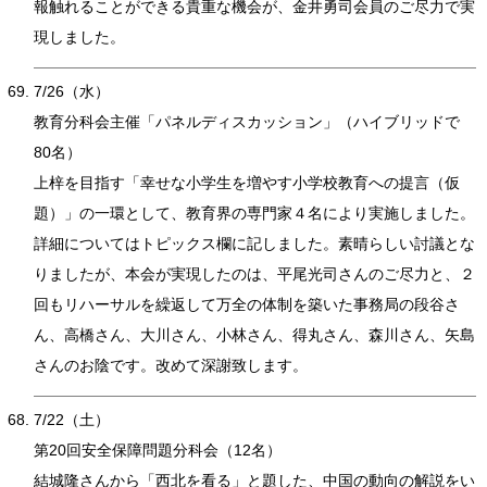
報触れることができる貴重な機会が、金井勇司会員のご尽力で実
現しました。
7/26（水）
教育分科会主催「パネルディスカッション」（ハイブリッドで
80名）
上梓を目指す「幸せな小学生を増やす小学校教育への提言（仮
題）」の一環として、教育界の専門家４名により実施しました。
詳細についてはトピックス欄に記しました。素晴らしい討議とな
りましたが、本会が実現したのは、平尾光司さんのご尽力と、２
回もリハーサルを繰返して万全の体制を築いた事務局の段谷さ
ん、高橋さん、大川さん、小林さん、得丸さん、森川さん、矢島
さんのお陰です。改めて深謝致します。
7/22（土）
第20回安全保障問題分科会（12名）
結城隆さんから「西北を看る」と題した、中国の動向の解説をい