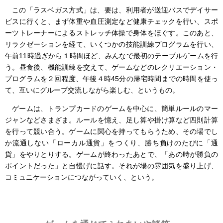
この「ラスベガス方式」は、要は、利用者が送迎バスでデイサー
ビスに行くと、まず体重や血圧測定など健康チェックを行い、スポ
ーツトレーナーによるストレッチ体操で身体をほぐす。このあと、
リラクゼーションを経て、いくつかの技能訓練プログラムを行い、
午前11時過ぎから１時間ほど、みんなで最初のテーブルゲームを行
う。昼食後、機能訓練を交えて、ゲームなどのレクリエーション・
プログラムを２回程度、午後４時45分の帰宅時間までの時間を使っ
て、互いにグループ交流しながら楽しむ、というもの。
ゲームは、トランプカードのゲームを中心に、簡単ルールのマー
ジャンなどさまざま。ルールを憶え、足し算や掛け算など四則計算
を行って競い合う。ゲームに関心を持ってもらうため、その場でし
か流通しない「ローカル通貨」をつくり、勝ち負けのたびに「通
貨」をやりとりする。ゲームが終わったあとで、「あの時が勝負の
ポイントだった」と自慢げに話す。それが場の雰囲気を盛り上げ、
コミュニケーションにつながっていく、という。