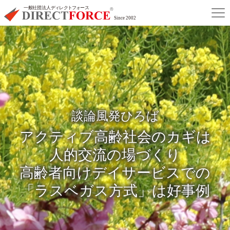
談論風発ひろば
アクティブ
高齢社会の
カギは
人的交流の
場づくり
高齢者向け
デイサービス
での
「ラスベガス方式」
は好事例