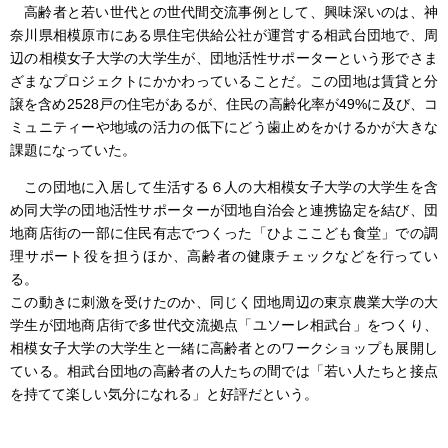
高齢者と若い世代との世代間交流事例として、興味深いのは、神
奈川県相模原市にある県住宅供給公社が運営する相武台団地で、周
辺の相模女子大学の大学生が、団地活性サポーターという形でさま
ざまなプロジェクトにかかわっていることだ。この団地は賃貸と分
譲を含め2528戸の住宅があるが、住民の高齢化率が49%に及び、コ
ミュニティーや地域の活力の低下にどう歯止めをかけるかが大きな
課題になっていた。
この団地に入居して生活する６人の大相模女子大学の大学生を含
め同大学の団地活性サポーターが団地自治会と連携協定を結び、団
地商店街の一部に住民有志でつくった「ひよここども食堂」での調
理サポート役を担うほか、高齢者の健康チェックなどを行ってい
る。
この動きに刺激を受けたのか、同じく団地周辺の東京農業大学の大
学生が団地商店街で多世代交流拠点「ユソーレ相武台」をつくり、
相模女子大学の大学生と一緒に高齢者とのワークショップも展開し
ている。相武台団地の高齢者の人たちの間では「若い人たちと接点
を持てて楽しい気分になれる」と好評だという。