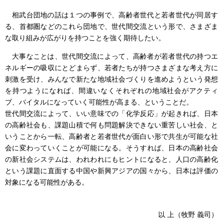
相武台団地の話は１つの事例で、高齢者世代と若者世代が同居す
る、首都圏などのこれら団地で、世代間交流という形で、さまざま
な取り組みが広がりを持つことを強く期待したい。
大事なことは、世代間交流によって、高齢者が若者世代の持つエ
ネルギーの吸収にとどまらず、若者たちが持つさまざまな考え方に
刺激を受け、みんなで新たな地域社会づくりを進めようという発想
を持つようになれば、間違いなくそれぞれの地域社会がアクティ
ブ、バイタルになっていく可能性が高まる、ということだ。
世代間交流によって、いい意味での「化学反応」が起きれば、日本
の高齢社会も、課題山積で何も問題解決できない重苦しい社会、と
いうことから一転、高齢者と若者世代が面白い形で共生が可能な社
会に変わっていくことが可能になる。そうすれば、日本の高齢社会
の新社会システムは、われわれにもヒントになると、人口の高齢化
という課題に直面する中国や新興アジアの国々から、日本は評価の
対象になる可能性がある。
以 上（牧野 義司）